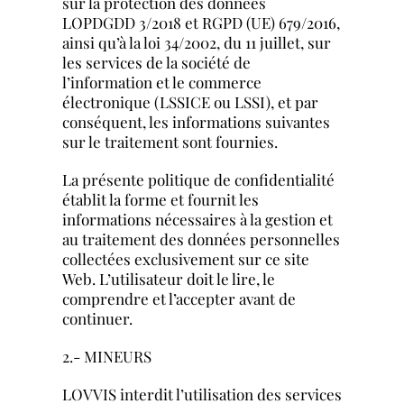
sur la protection des données
LOPDGDD 3/2018 et RGPD (UE) 679/2016,
Français
ainsi qu’à la loi 34/2002, du 11 juillet, sur
les services de la société de
l’information et le commerce
English
électronique (LSSICE ou LSSI), et par
conséquent, les informations suivantes
sur le traitement sont fournies.
Español
La présente politique de confidentialité
établit la forme et fournit les
informations nécessaires à la gestion et
au traitement des données personnelles
collectées exclusivement sur ce site
Web. L’utilisateur doit le lire, le
comprendre et l’accepter avant de
continuer.
2.- MINEURS
LOVVIS interdit l’utilisation des services