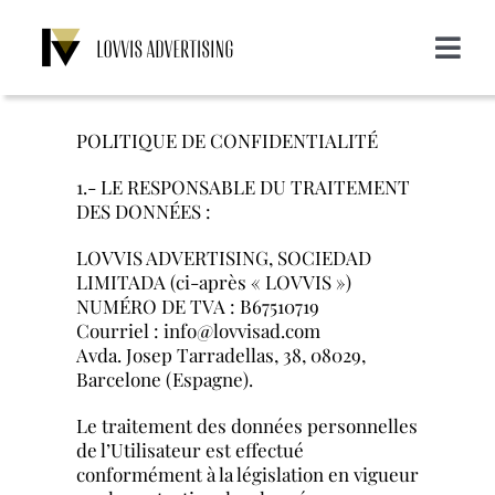
Skip
to
Toggle
content
Navigat
A propos de nous
POLITIQUE DE CONFIDENTIALITÉ
Services
1.- LE RESPONSABLE DU TRAITEMENT
DES DONNÉES :
Emailing
Clients
LOVVIS ADVERTISING, SOCIEDAD
LIMITADA (ci-après « LOVVIS »)
NUMÉRO DE TVA : B67510719
Display
Blog
Courriel : info@lovvisad.com
Avda. Josep Tarradellas, 38, 08029,
Barcelone (Espagne).
SMS
Login
Le traitement des données personnelles
de l’Utilisateur est effectué
conformément à la législation en vigueur
CONTACT