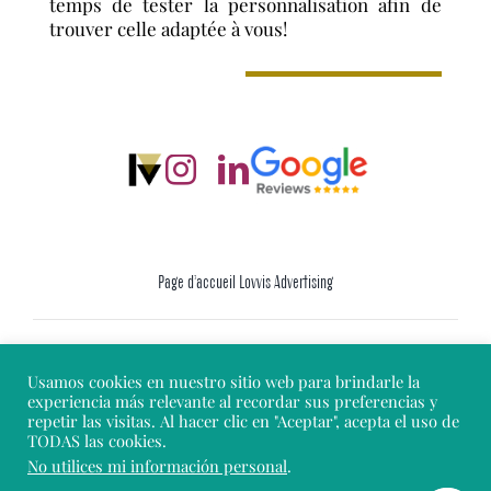
temps de tester la personnalisation afin de
trouver celle adaptée à vous!
Page d’accueil Lovvis Advertising
Mentions Légales
Usamos cookies en nuestro sitio web para brindarle la
experiencia más relevante al recordar sus preferencias y
repetir las visitas. Al hacer clic en "Aceptar", acepta el uso de
Politique en matière de cookies
TODAS las cookies.
No utilices mi información personal
.