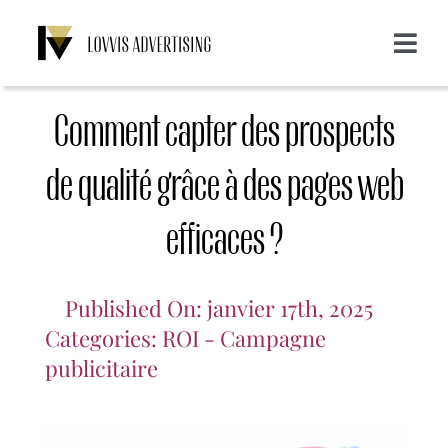
Skip
to
Toggle
content
Navigat
A propos de nous
Comment capter des prospects
Services
de qualité grâce à des pages web
efficaces ?
Emailing
Clients
Display
Blog
Published On: janvier 17th, 2025
Categories:
ROI - Campagne
SMS
Login
publicitaire
CONTACT