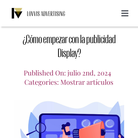
Saltar
al
Toggle
contenido
Navigat
Acerca de nosotros
¿Cómo empezar con la publicidad
Servicios
Display?
Emailing
Clientes
Published On: julio 2nd, 2024
Categories:
Mostrar artículos
Display
Blog
SMS
Login
CONTACTO