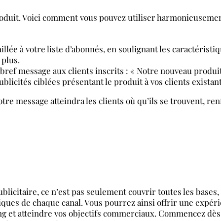
oduit. Voici comment vous pouvez utiliser harmonieusement
llée à votre liste d’abonnés, en soulignant les caractéristiq
 plus.
bref message aux clients inscrits : « Notre nouveau produit es
ublicités ciblées présentant le produit à vos clients existan
re message atteindra les clients où qu’ils se trouvent, renfo
ublicitaire, ce n’est pas seulement couvrir toutes les bases,
iques de chaque canal. Vous pourrez ainsi offrir une expér
g et atteindre vos objectifs commerciaux. Commencez dès a