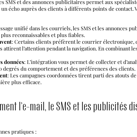
des SMS et des annonces publicitaires permet aux spécialis
n écho auprès des clients à différents points de contact. V
ssage unifié dans les courriels, les SMS et les annonces publ
lus reconnaissables et plus fiables.
ouvent
: Certains clients préfèrent le courrier électronique,
s attirent l’attention pendant la navigation. En combinant 
es données
: L’intégration vous permet de collecter et d’a
360 degrés du comportement et des préférences des clients.
ment
: Les campagnes coordonnées tirent parti des atouts d
ière plus efficace.
nt l’e-mail, le SMS et les publicités di
nnes pratiques :