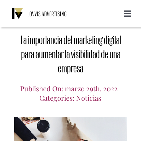
Saltar
al
Toggle
contenido
Navigat
Acerca de nosotros
La importancia del marketing digital
Servicios
para aumentar la visibilidad de una
empresa
Emailing
Clientes
Published On: marzo 29th, 2022
Display
Blog
Categories:
Noticias
SMS
Login
CONTACTO