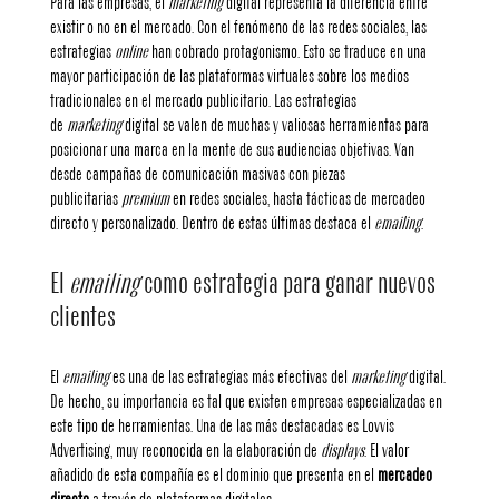
Para las empresas, el
marketing
digital representa la diferencia entre
existir o no en el mercado. Con el fenómeno de las redes sociales, las
estrategias
online
han cobrado protagonismo. Esto se traduce en una
mayor participación de las plataformas virtuales sobre los medios
tradicionales en el mercado publicitario. Las estrategias
de
marketing
digital se valen de muchas y valiosas herramientas para
posicionar una marca en la mente de sus audiencias objetivas. Van
desde campañas de comunicación masivas con piezas
publicitarias
premium
en redes sociales, hasta tácticas de mercadeo
directo y personalizado. Dentro de estas últimas destaca el
emailing
.
El
emailing
como estrategia para ganar nuevos
clientes
El
emailing
es una de las estrategias más efectivas del
marketing
digital.
De hecho, su importancia es tal que existen empresas especializadas en
este tipo de herramientas. Una de las más destacadas es
Lovvis
Advertising
, muy reconocida en la elaboración de
displays
. El valor
añadido de esta compañía es el dominio que presenta en el
mercadeo