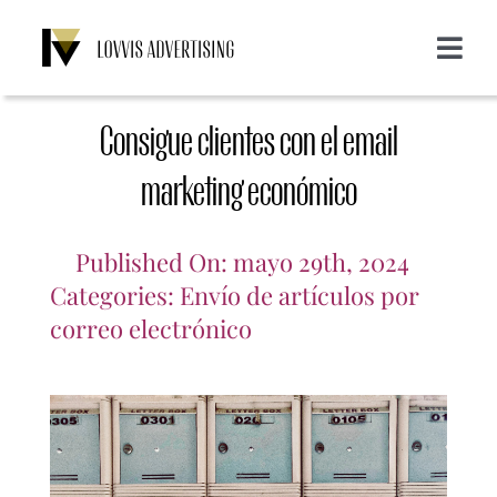
Saltar
al
Toggle
contenido
Navigat
Acerca de nosotros
Consigue clientes con el email
Servicios
marketing económico
Emailing
Clientes
Published On: mayo 29th, 2024
Categories:
Envío de artículos por
correo electrónico
Display
Blog
SMS
Login
CONTACTO