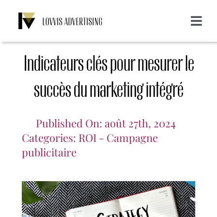
Skip
to
Toggle
content
Navigat
A propos de nous
Indicateurs clés pour mesurer le
Services
succès du marketing intégré
Emailing
Clients
Published On: août 27th, 2024
Categories:
ROI - Campagne
Display
Blog
publicitaire
SMS
Login
CONTACT