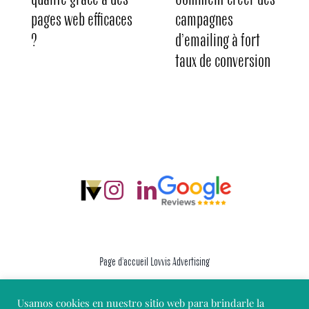
pages web efficaces
campagnes
?
d’emailing à fort
taux de conversion
Page d’accueil Lovvis Advertising
Usamos cookies en nuestro sitio web para brindarle la
Mentions Légales