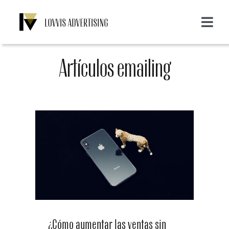
Saltar
al
Toggle
contenido
Navigat
Acerca de nosotros
Artículos emailing
Servicios
Emailing
Clientes
Display
Blog
SMS
Login
CONTACTO
¿Cómo aumentar las ventas sin