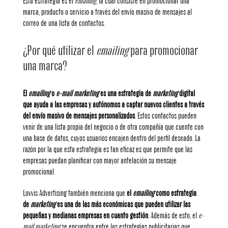
Esta estrategia es el
emailing
, la cual consiste en promocionar una
marca, producto o servicio a través del envío masivo de mensajes al
correo de una lista de contactos.
¿Por qué utilizar el
emailing
para promocionar
una marca?
El
emailing
o
e-mail marketing
es una estrategia de
marketing
digital
que ayuda a las empresas y autónomos a captar nuevos clientes a través
del envío masivo de mensajes personalizados
. Estos contactos pueden
venir de una lista propia del negocio o de otra compañía que cuente con
una base de datos, cuyos usuarios encajen dentro del perfil deseado. La
razón por la que esta estrategia es tan eficaz es que permite que las
empresas puedan planificar con mayor antelación su mensaje
promocional.
Lovvis Advertising también menciona que
el
emailing
como estrategia
de
marketing
es una de las más económicas que pueden utilizar las
pequeñas y medianas empresas en cuanto gestión
. Además de esto, el
e-
mail marketing
se encuentra entre las estrategias publicitarias que