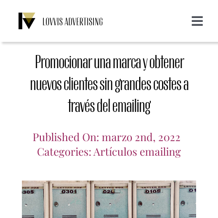
Saltar
al
Toggle
contenido
Navigat
Acerca de nosotros
Promocionar una marca y obtener
Servicios
nuevos clientes sin grandes costes a
través del emailing
Emailing
Clientes
Published On: marzo 2nd, 2022
Display
Blog
Categories:
Artículos emailing
SMS
Login
CONTACTO