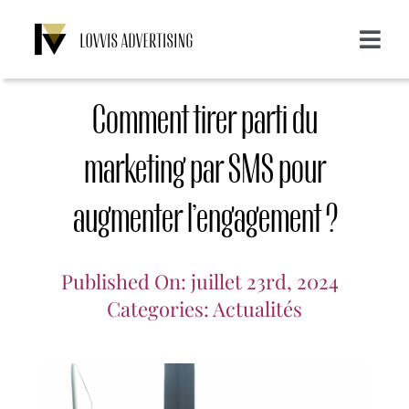
Skip
to
Toggle
content
Navigat
A propos de nous
Comment tirer parti du
Services
marketing par SMS pour
augmenter l’engagement ?
Emailing
Clients
Display
Blog
Published On: juillet 23rd, 2024
Categories:
Actualités
SMS
Login
CONTACT