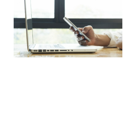
Français
English
Español
Comment tirer parti du
marketing par SMS pour