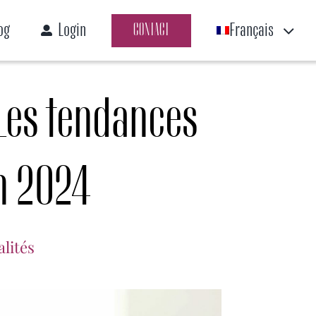
og
Login
Français
CONTACT
 Les tendances
n 2024
alités