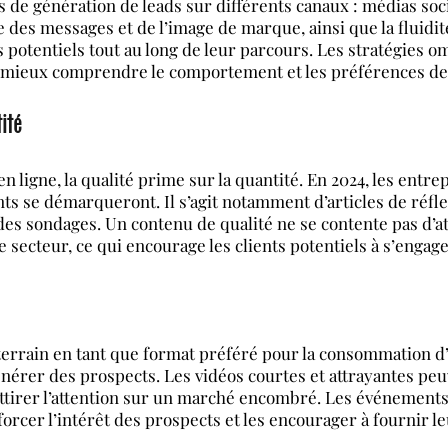
s de génération de leads sur différents canaux : médias soc
 des messages et de l’image de marque, ainsi que la fluidité
 potentiels tout au long de leur parcours. Les stratégies o
e mieux comprendre le comportement et les préférences des 
tité
n ligne, la qualité prime sur la quantité. En 2024, les entre
ants se démarqueront. Il s’agit notamment d’articles de réfl
des sondages. Un contenu de qualité ne se contente pas d’att
le secteur, ce qui encourage les clients potentiels à s’engag
errain en tant que format préféré pour la consommation d’i
énérer des prospects. Les vidéos courtes et attrayantes p
ttirer l’attention sur un marché encombré. Les événements v
rcer l’intérêt des prospects et les encourager à fournir 