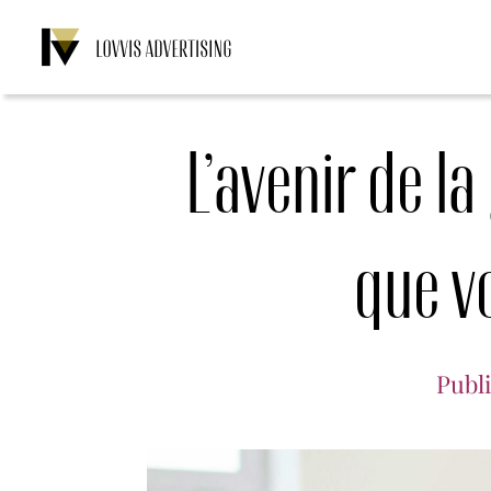
Skip
to
content
L’avenir de l
que v
Publ