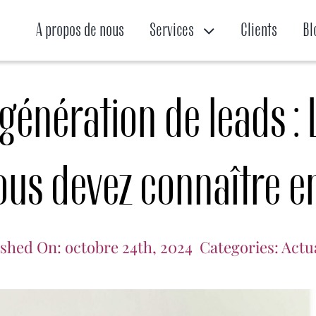
A propos de nous
Services
Clients
Bl
a génération de leads :
ous devez connaître e
ished On: octobre 24th, 2024
Categories:
Actu