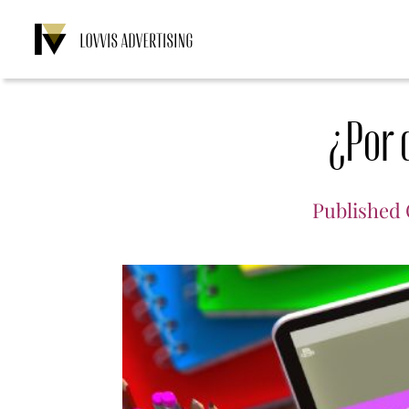
Saltar
al
contenido
¿Por 
Published 