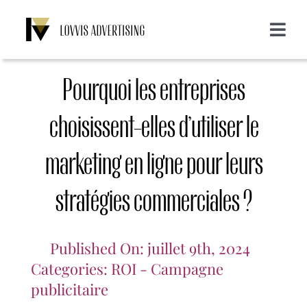
Skip
to
Toggle
content
Navigat
A propos de nous
Pourquoi les entreprises
Services
choisissent-elles d’utiliser le
marketing en ligne pour leurs
Emailing
Clients
stratégies commerciales ?
Display
Blog
Published On: juillet 9th, 2024
SMS
Login
Categories:
ROI - Campagne
publicitaire
CONTACT