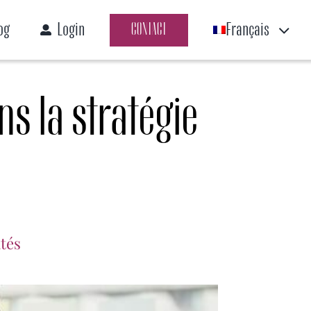
og
Login
Français
CONTACT
s la stratégie
ités